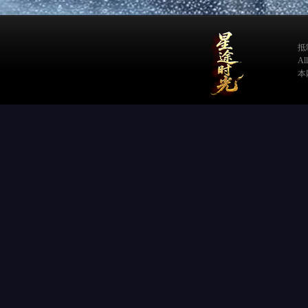
抵
A
本